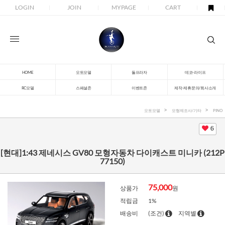
LOGIN
JOIN
MYPAGE
CART
HOME
오토모델
돌프라자
데코-라이프
RC모델
스페셜존
이벤트존
제작-제휴문의/회사소개
오토모델
모형제조사/기타
PINO
6
[현대]1:43 제네시스 GV80 모형자동차 다이캐스트 미니카 (212P
77150)
75,000
상품가
원
적립금
1%
배송비
(조건)
지역별