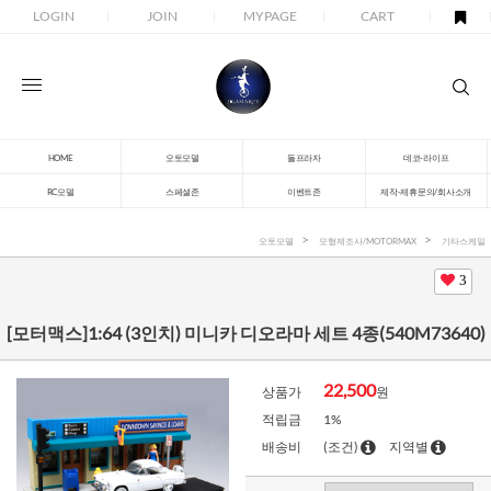
LOGIN
JOIN
MYPAGE
CART
HOME
오토모델
돌프라자
데코-라이프
RC모델
스페셜존
이벤트존
제작-제휴문의/회사소개
오토모델
모형제조사/MOTORMAX
기타스케일
3
[모터맥스]1:64 (3인치) 미니카 디오라마 세트 4종(540M73640)
22,500
상품가
원
적립금
1%
배송비
(조건)
지역별