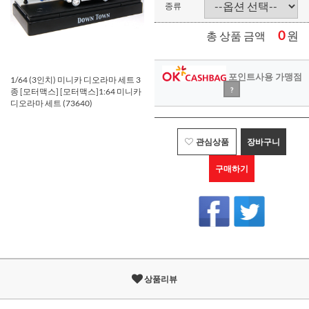
종류
0
원
총 상품 금액
포인트사용 가맹점
1/64 (3인치) 미니카 디오라마 세트 3
?
종 [모터맥스] [모터맥스]1:64 미니카
디오라마 세트 (73640)
관심상품
장바구니
구매하기
상품리뷰