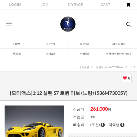
LOGIN
JOIN
MYPAGE
CART
HOME
오토모델
돌프라자
데코-라이프
RC모델
스페셜존
이벤트존
제작-제휴문의/회사소개
오토모델
모형제조사/MOTORMAX
1:12
0
[모터맥스]1:12 설린 S7 트윈 터보 (노랑) (536M73005Y)
261,000
상품가
원
적립금
1%
배송비
(조건)
지역별