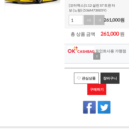
[모터맥스]1:12 설린 S7 트윈 터
보 (노랑) (536M73005Y)
261,000
원
+1
-1
261,000
원
총 상품 금액
포인트사용 가맹점
?
관심상품
장바구니
구매하기