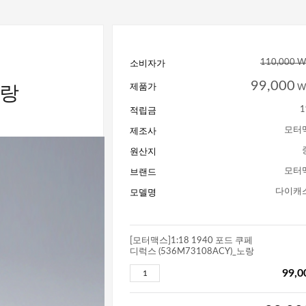
소비자가
110,000 
노랑
99,000
제품가
W
적립금
1
제조사
모터
원산지
브랜드
모터
모델명
다이캐
[모터맥스]1:18 1940 포드 쿠페
디럭스 (536M73108ACY)_노랑
99,0