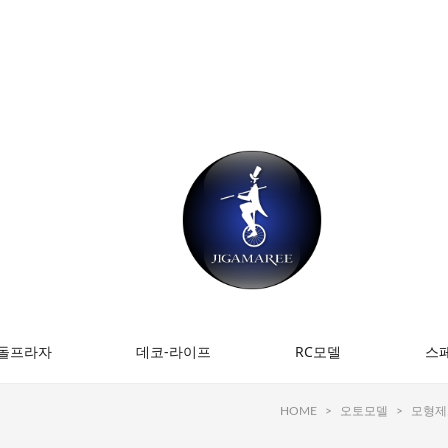
돌프라자
데코-라이프
RC모델
스
HOME
>
오토모델
>
모형제