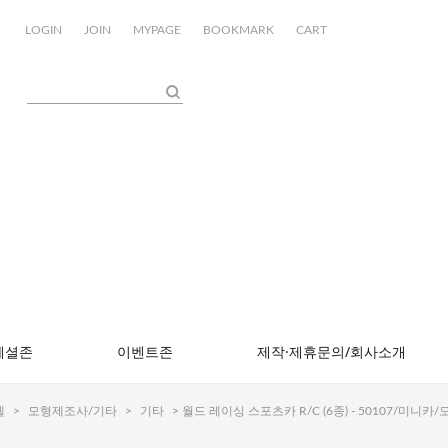
LOGIN
JOIN
MYPAGE
BOOKMARK
CART
페셜존
이벤트존
제작·제휴문의/회사소개
델
>
모형제조사/기타
>
기타
> 월드 레이싱 스포츠카 R/C (6종) - 50107/미니