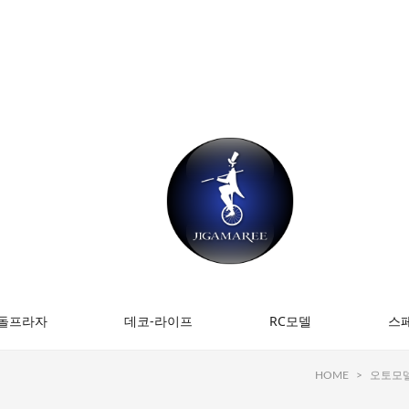
돌프라자
데코-라이프
RC모델
스
HOME
>
오토모