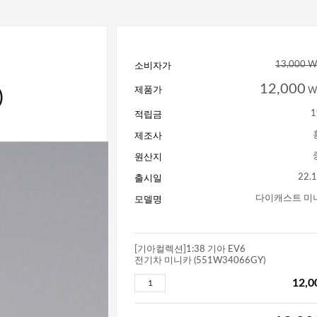
소비자가
13,000 
)
12,000
제품가
W
적립금
1
제조사
원산지
출시일
22.1
모델명
다이캐스트 미
[기아컬렉션]1:38 기아 EV6
전기차 미니카 (551W34066GY)
12,0