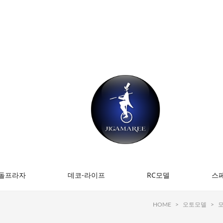
돌프라자
데코-라이프
RC모델
스
HOME
>
오토모델
>
모