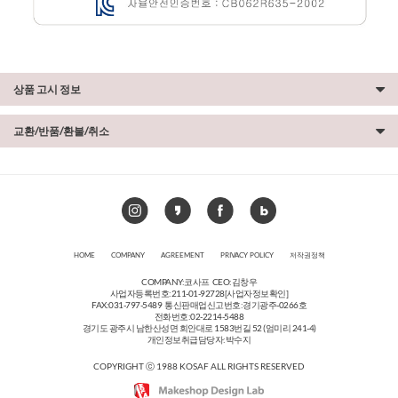
상품 고시 정보
교환/반품/환불/취소
HOME
COMPANY
AGREEMENT
PRIVACY POLICY
저작권정책
COMPANY:코사프 CEO:김창우
사업자등록번호:211-01-92728
[사업자정보확인]
FAX:031-797-5489 통신판매업신고번호:경기광주-0266호
전화번호:02-2214-5488
경기도 광주시 남한산성면 회안대로 1583번길 52 (엄미리 241-4)
개인정보취급담당자:박수지
COPYRIGHT ⓒ 1988 KOSAF ALL RIGHTS RESERVED