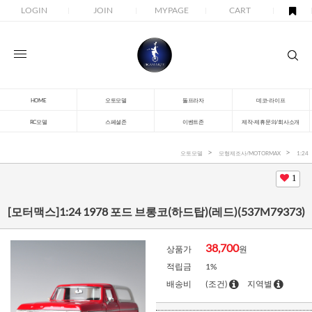
LOGIN
JOIN
MYPAGE
CART
HOME
오토모델
돌프라자
데코-라이프
RC모델
스페셜존
이벤트존
제작-제휴문의/회사소개
오토모델
모형제조사/MOTORMAX
1:24
1
[모터맥스]1:24 1978 포드 브롱코(하드탑)(레드)(537M79373)
38,700
상품가
원
적립금
1%
배송비
(조건)
지역별