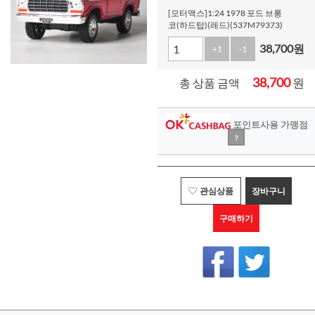
[모터맥스]1:24 1978 포드 브롱
코(하드탑)(레드)(537M79373)
38,700
원
+1
-1
38,700
원
총 상품 금액
포인트사용 가맹점
?
관심상품
장바구니
구매하기