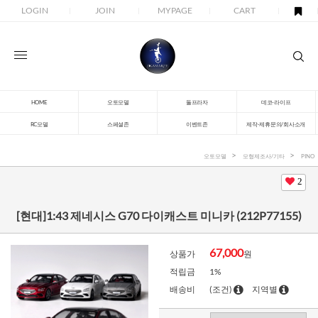
LOGIN
JOIN
MYPAGE
CART
HOME
오토모델
돌프라자
데코-라이프
RC모델
스페셜존
이벤트존
제작-제휴문의/회사소개
오토모델
모형제조사/기타
PINO
2
[현대]1:43 제네시스 G70 다이캐스트 미니카 (212P77155)
67,000
상품가
원
적립금
1%
배송비
(조건)
지역별