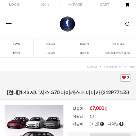
LOGIN
JOIN
MYPAGE
CART
HOME
오토모델
돌프라자
데코-라이프
RC모델
스페셜존
이벤트존
제작-제휴문의/회사소개
오토모델
모형제조사/기타
PINO
2
[현대]1:43 제네시스 G70 다이캐스트 미니카 (212P77155)
67,000
상품가
원
적립금
1%
배송비
(조건)
지역별