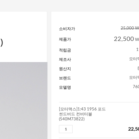
소비자가
25,000 
)
22,500
제품가
W
적립금
1
제조사
모터
원산지
브랜드
모터
모델명
76
[모터맥스]1:43 1956 포드
썬드버드 컨버터블
(540M73822)
22,5