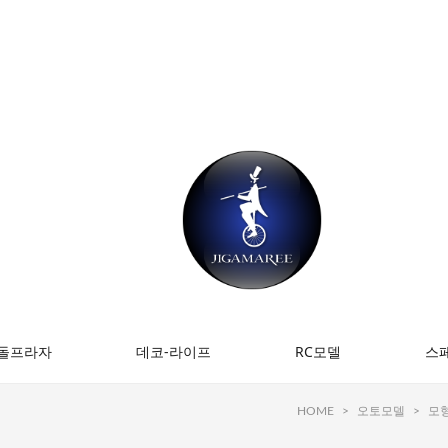
돌프라자
데코-라이프
RC모델
스
HOME
>
오토모델
>
모형