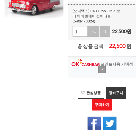
[모터맥스]1:43 1955 GM 시보
레 쉐비 벨에어 컨버터블
(540M73824)
22,500
원
+1
-1
22,500
원
총 상품 금액
포인트사용 가맹점
?
관심상품
장바구니
구매하기