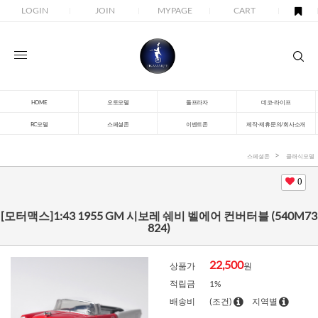
LOGIN
JOIN
MYPAGE
CART
HOME
오토모델
돌프라자
데코-라이프
RC모델
스페셜존
이벤트존
제작-제휴문의/회사소개
스페셜존
클래식모델
0
[모터맥스]1:43 1955 GM 시보레 쉐비 벨에어 컨버터블 (540M73
824)
22,500
상품가
원
적립금
1%
배송비
(조건)
지역별