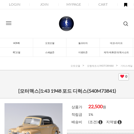
LOGIN
JOIN
MYPAGE
CART
HOME
오토모델
돌프라자
데코-라이프
RC모델
스페셜존
이벤트존
제작-제휴문의/회사소개
오토모델
모형제조사/MOTORMAX
기타스케일
0
[모터맥스]1:43 1948 포드 디럭스(540M73841)
22,500
상품가
원
적립금
1%
배송비
(조건)
지역별