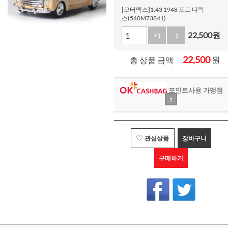
[모터맥스]1:43 1948 포드 디럭
스(540M73841)
22,500
원
+1
-1
22,500
원
총 상품 금액
포인트사용 가맹점
?
관심상품
장바구니
구매하기