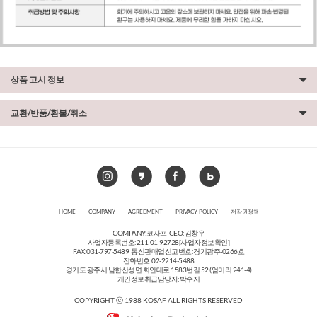
상품 고시 정보
교환/반품/환불/취소
HOME
COMPANY
AGREEMENT
PRIVACY POLICY
저작권정책
COMPANY:코사프 CEO:김창우
사업자등록번호:211-01-92728
[사업자정보확인]
FAX:031-797-5489 통신판매업신고번호:경기광주-0266호
전화번호:02-2214-5488
경기도 광주시 남한산성면 회안대로 1583번길 52 (엄미리 241-4)
개인정보취급담당자:박수지
COPYRIGHT ⓒ 1988 KOSAF ALL RIGHTS RESERVED