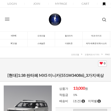
LOGIN
JOIN
MYPAGE
CART
HOME
오토모델
돌프라자
데코-라이프
RC모델
스페셜존
이벤트존
제작-제휴문의/회사소개
오토모델
모형제조사/기타
PINO
0
[현대]1:38 싼타페 MX5 미니카(551W34086)_3가지색상
13,000
상품가
원
적립금
1%
배송비
(조건)
지역별