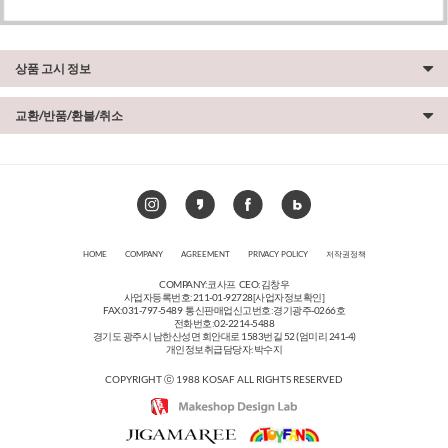
상품 고시 정보
교환/반품/환불/취소
HOME
COMPANY
AGREEMENT
PRIVACY POLICY
저작권정책
COMPANY:코사프 CEO:김창우
사업자등록번호:211-01-92728
[사업자정보확인]
FAX:031-797-5489 통신판매업신고번호:경기광주-0266호
전화번호:02-2214-5488
경기도 광주시 남한산성면 회안대로 1583번길 52 (엄미리 241-4)
개인정보취급담당자:박수지
COPYRIGHT ⓒ 1988 KOSAF ALL RIGHTS RESERVED