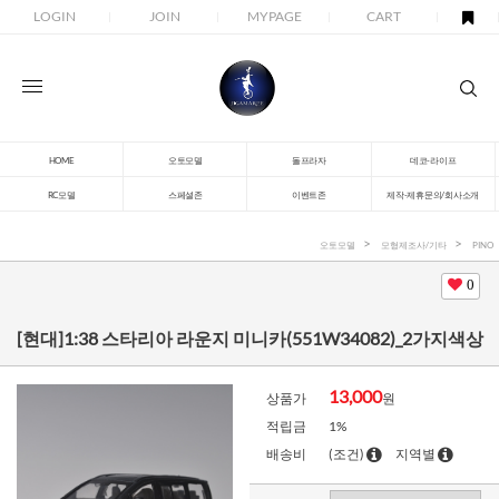
LOGIN
JOIN
MYPAGE
CART
HOME
오토모델
돌프라자
데코-라이프
RC모델
스페셜존
이벤트존
제작-제휴문의/회사소개
오토모델
모형제조사/기타
PINO
0
[현대]1:38 스타리아 라운지 미니카(551W34082)_2가지색상
13,000
상품가
원
적립금
1%
배송비
(조건)
지역별