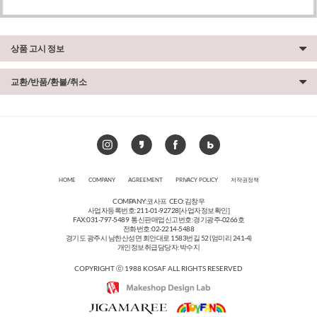
상품 고시 정보
교환/반품/환불/취소
HOME
COMPANY
AGREEMENT
PRIVACY POLICY
저작권정책
COMPANY:코사프 CEO:김창우
사업자등록번호:211-01-92728
[사업자정보확인]
FAX:031-797-5489 통신판매업신고번호:경기광주-0266호
전화번호:02-2214-5488
경기도 광주시 남한산성면 회안대로 1583번길 52 (엄미리 241-4)
개인정보취급담당자:박수지
COPYRIGHT ⓒ 1988 KOSAF ALL RIGHTS RESERVED