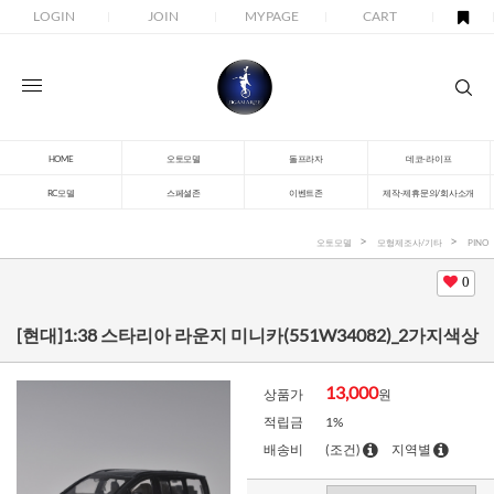
LOGIN
JOIN
MYPAGE
CART
HOME
오토모델
돌프라자
데코-라이프
RC모델
스페셜존
이벤트존
제작-제휴문의/회사소개
오토모델
모형제조사/기타
PINO
0
[현대]1:38 스타리아 라운지 미니카(551W34082)_2가지색상
13,000
상품가
원
적립금
1%
배송비
(조건)
지역별