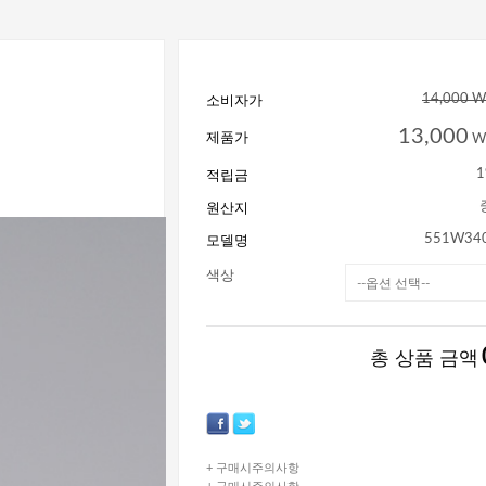
소비자가
14,000 
13,000
제품가
W
적립금
1
원산지
모델명
551W34
색상
총 상품 금액
+ 구매시주의사항