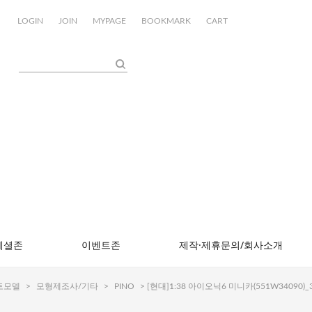
LOGIN
JOIN
MYPAGE
BOOKMARK
CART
페셜존
이벤트존
제작·제휴문의/회사소개
토모델
>
모형제조사/기타
>
PINO
> [현대]1:38 아이오닉6 미니카(551W34090