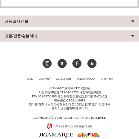
상품 고시 정보
교환/반품/환불/취소
HOME
COMPANY
AGREEMENT
PRIVACY POLICY
저작권정책
COMPANY:코사프 CEO:김창우
사업자등록번호:211-01-92728
[사업자정보확인]
FAX:031-797-5489 통신판매업신고번호:경기광주-0266호
전화번호:02-2214-5488
경기도 광주시 남한산성면 회안대로 1583번길 52 (엄미리 241-4)
개인정보취급담당자:박수지
COPYRIGHT ⓒ 1988 KOSAF ALL RIGHTS RESERVED