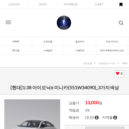
LOGIN
JOIN
MYPAGE
CART
HOME
오토모델
돌프라자
데코-라이프
RC모델
스페셜존
이벤트존
제작-제휴문의/회사소개
오토모델
모형제조사/기타
PINO
0
[현대]1:38 아이오닉6 미니카(551W34090)_3가지색상
13,000
상품가
원
적립금
1%
배송비
(조건)
지역별