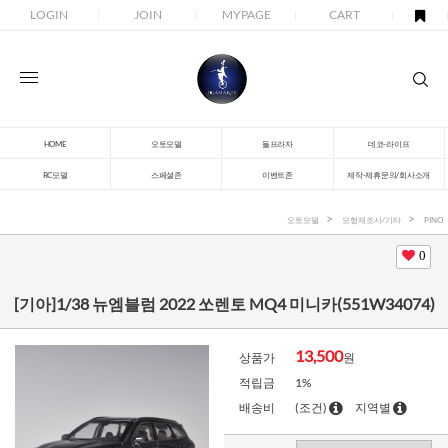
LOGIN
JOIN
MYPAGE
CART
HOME
오토모델
돌프라자
데코-라이프
RC모델
스페셜존
이벤트존
제작-제휴문의/회사소개
오토모델
모형제조사/기타
PINO
0
[기아]1/38 뉴엠블럼 2022 쏘렌토 MQ4 미니카(551W34074)
13,500
상품가
원
적립금
1%
배송비
(조건)
지역별