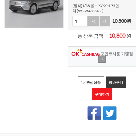
[웰리]1/38 볼보 XC90 4.75인
치 (552W43864SL)
10,800
원
+1
-1
10,800
원
총 상품 금액
포인트사용 가맹점
?
관심상품
장바구니
구매하기