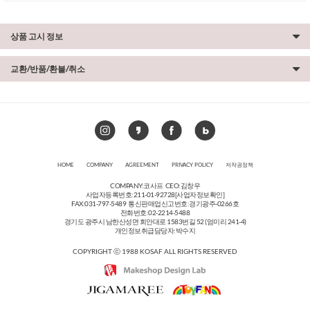
상품 고시 정보
교환/반품/환불/취소
HOME
COMPANY
AGREEMENT
PRIVACY POLICY
저작권정책
COMPANY:코사프 CEO:김창우
사업자등록번호:211-01-92728
[사업자정보확인]
FAX:031-797-5489 통신판매업신고번호:경기광주-0266호
전화번호:02-2214-5488
경기도 광주시 남한산성면 회안대로 1583번길 52 (엄미리 241-4)
개인정보취급담당자:박수지
COPYRIGHT ⓒ 1988 KOSAF ALL RIGHTS RESERVED