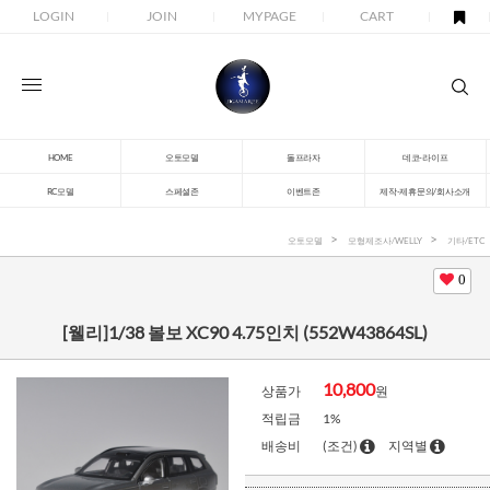
LOGIN
JOIN
MYPAGE
CART
HOME
오토모델
돌프라자
데코-라이프
RC모델
스페셜존
이벤트존
제작-제휴문의/회사소개
오토모델
모형제조사/WELLY
기타/ETC
0
[웰리]1/38 볼보 XC90 4.75인치 (552W43864SL)
10,800
상품가
원
적립금
1%
배송비
(조건)
지역별