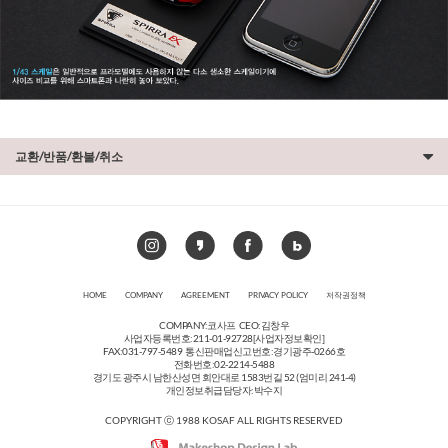
교환/반품/환불/취소
HOME
COMPANY
AGREEMENT
PRIVACY POLICY
저작권정책
COMPANY:코사프 CEO:김창우
사업자등록번호:211-01-92728
[사업자정보확인]
FAX:031-797-5489 통신판매업신고번호:경기광주-0266호
전화번호:02-2214-5488
경기도 광주시 남한산성면 회안대로 1583번길 52 (엄미리 241-4)
개인정보취급담당자:박수지
COPYRIGHT ⓒ 1988 KOSAF ALL RIGHTS RESERVED