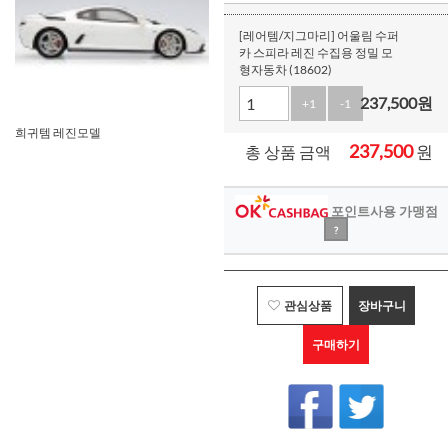
[레어템/지그마리] 어울림 수퍼
카 스피라 레진 수집용 정밀 모
형자동차 (18602)
237,500
원
+1
-1
희귀템 레진모델
237,500
원
총 상품 금액
포인트사용 가맹점
?
관심상품
장바구니
구매하기