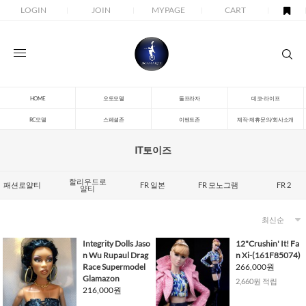
LOGIN
JOIN
MYPAGE
CART
HOME
오토모델
돌프라자
데코-라이프
RC모델
스페셜존
이벤트존
제작-제휴문의/회사소개
IT토이즈
할리우드로
패션로얄티
FR 일본
FR 모노그램
FR 2
얄티
Integrity Dolls Jaso
12"Crushin' It! Fa
n Wu Rupaul Drag
n Xi-(161F85074)
Race Supermodel
266,000원
Glamazon
2,660원 적립
216,000원