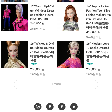
12"Turn it Up! Call
16" Poppy Parker
um Windsor Dress
Fashion Teen Silve
ed Fashion Figure-
r Shine Mallory Ma
(161F85073)
rtin Dressed Doll -
266,000원
84011/마론인형/
바비인형/패션돌
2,660원 적립
342,000원
3,420원 적립
16" Wicked & Divi
16" Modern Love
ne Tulabelle Dress
Tulabelle Dressed
ed Doll - 86016/바
Doll - 86015/바비
비인형/마론돌/패
인형/마론돌/패션
션돌
돌
285,000원
285,000원
2,850원 적립
2,850원 적립
+ more