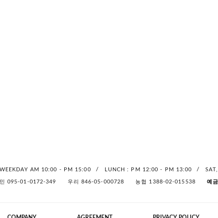
/
/
WEEKDAY AM 10:00 - PM 15:00
LUNCH : PM 12:00 - PM 13:00
SAT
민 095-01-0172-349
우리 846-05-000728
농협 1388-02-015538
예금
COMPANY
AGREEMENT
PRIVACY POLICY