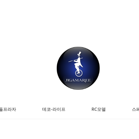
돌프라자
데코-라이프
RC모델
스