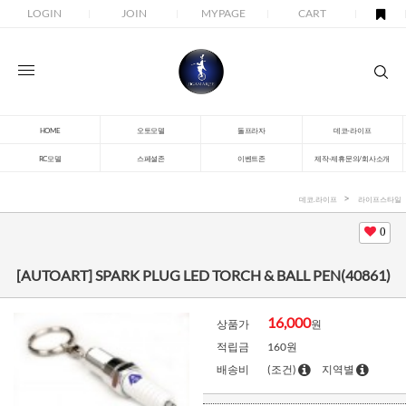
LOGIN
JOIN
MYPAGE
CART
HOME
오토모델
돌프라자
데코-라이프
RC모델
스페셜존
이벤트존
제작-제휴문의/회사소개
데코.라이프
라이프스타일
0
[AUTOART] SPARK PLUG LED TORCH & BALL PEN(40861)
16,000
상품가
원
적립금
160원
배송비
(조건)
지역별