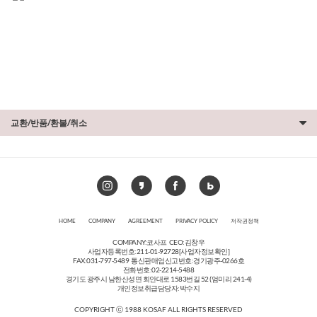
교환/반품/환불/취소
HOME
COMPANY
AGREEMENT
PRIVACY POLICY
저작권정책
COMPANY:코사프 CEO:김창우
사업자등록번호:211-01-92728
[사업자정보확인]
FAX:031-797-5489 통신판매업신고번호:경기광주-0266호
전화번호:02-2214-5488
경기도 광주시 남한산성면 회안대로 1583번길 52 (엄미리 241-4)
개인정보취급담당자:박수지
COPYRIGHT ⓒ 1988 KOSAF ALL RIGHTS RESERVED