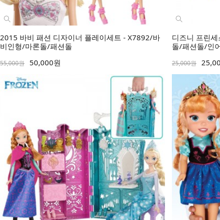
2015 바비 패션 디자이너 플레이세트 - X7892/바
디즈니 프린세스
비인형/마론돌/패션돌
돌/패션돌/인
50,000원
25,0
55,000원
25,000원