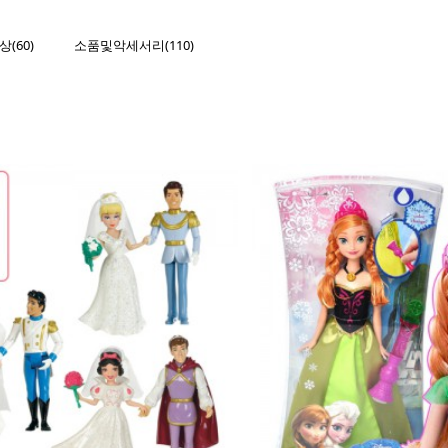
(60)
소품및악세서리(110)