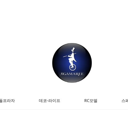
돌프라자
데코-라이프
RC모델
스