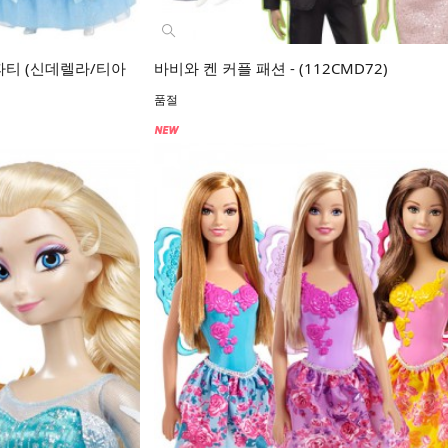
파티 (신데렐라/티아
바비와 켄 커플 패션 - (112CMD72)
품절