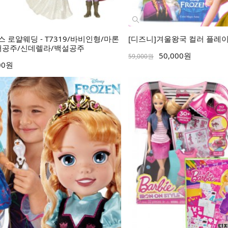
 로얄웨딩 - T7319/바비인형/마론
[디즈니]겨울왕국 컬러 플레이돌 -
어공주/신데렐라/백설공주
50,000원
59,000원
00원