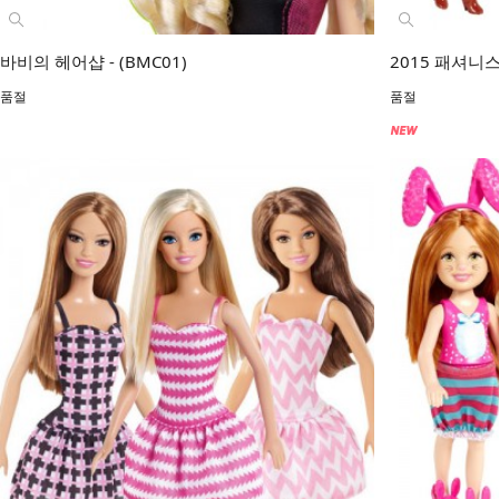
바비의 헤어샵 - (BMC01)
2015 패셔니스
품절
품절