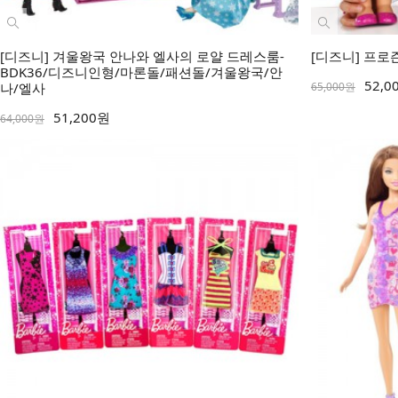
[디즈니] 겨울왕국 안나와 엘사의 로얄 드레스룸-
[디즈니] 프로즌 
BDK36/디즈니인형/마론돌/패션돌/겨울왕국/안
52,0
나/엘사
65,000원
51,200원
64,000원