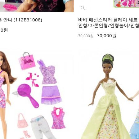
안나 (112B31008)
바비 패션스티커 플레이 세트 -
인형/마론인형/인형놀이/인
00원
70,000원
70,000원