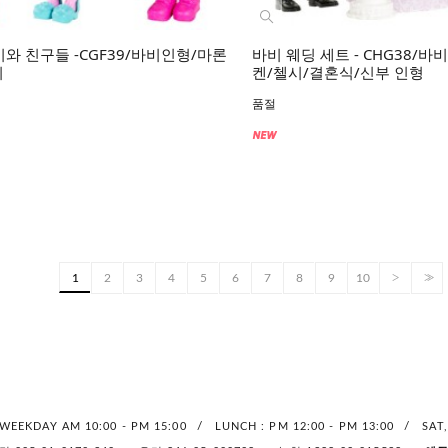
시와 친구들 -CGF39/바비인형/마론
바비 웨딩 세트 - CHG38/
시
켄/첼시/결혼식/신부 인형
품절
>
>>
2
3
4
5
6
7
8
9
10
1
/
/
WEEKDAY AM 10:00 - PM 15:00
LUNCH : PM 12:00 - PM 13:00
SAT