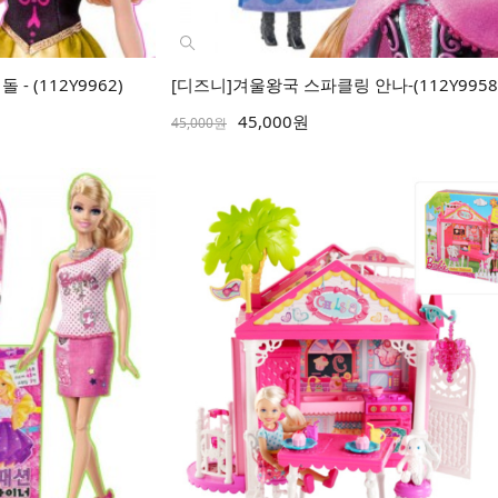
 (112Y9962)
[디즈니]겨울왕국 스파클링 안나-(112Y9958
45,000원
45,000원