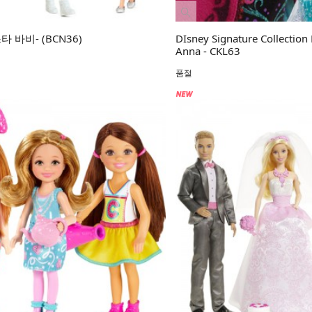
타 바비- (BCN36)
DIsney Signature Collection
Anna - CKL63
품절