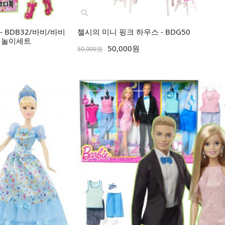
 BDB32/바비/바비
첼시의 미니 핑크 하우스 - BDG50
형놀이세트
50,000원
50,000원