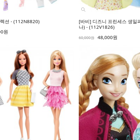
 - (112N8820)
[바비] 디즈니 프린세스 생일
나) - (112V1826)
00원
48,000원
60,000원